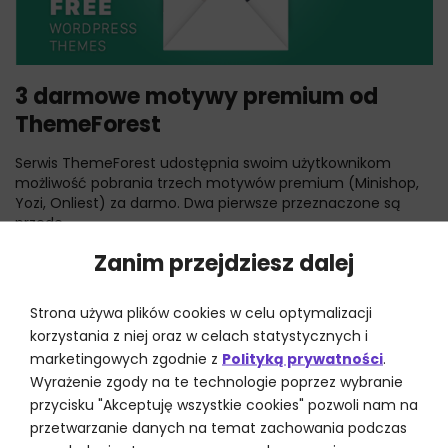
3 darmowe motywy premium od
ThemeForest
Serwis ThemeForest udostępnia swoim użytkownikom
możliwość pobrania trzech motywów premium (Minishop,
Yozi, Onliest) za darmo. Dwa pierwsze przeznaczone są
przede...
Zanim przejdziesz dalej
Strona używa plików cookies w celu optymalizacji
korzystania z niej oraz w celach statystycznych i
marketingowych zgodnie z
Polityką prywatności
.
Wyrażenie zgody na te technologie poprzez wybranie
przycisku "Akceptuję wszystkie cookies" pozwoli nam na
przetwarzanie danych na temat zachowania podczas