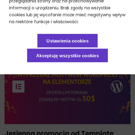
przeglądania strony oraz na przechowywanie
WordUp Silesia#14
informacji o urządzeniu. Brak zgody na wszystkie
cookies lub jej wycofanie może mieć negatywny wpływ
Halo! Czy są tu jacyś pasjonaci WordPressa ze Śląska? Już
na niektóre funkcje i właściwości.
dziś popołudniu w Katowicach odbędzie się kolejny WordUp.
Uczestnicy spotkania...
Ustawienia cookies
Akceptuję wszystkie cookies
Jesienna promocja od Template