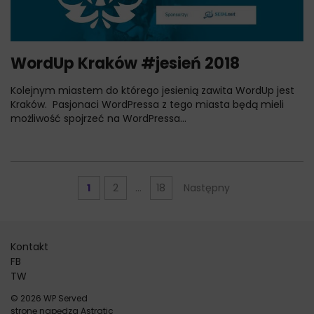
WordUp Kraków #jesień 2018
Kolejnym miastem do którego jesienią zawita WordUp jest
Kraków. Pasjonaci WordPressa z tego miasta będą mieli
możliwość spojrzeć na WordPressa...
Nawigacja
1
2
…
18
Następny
po
wpisach
Kontakt
FB
TW
© 2026 WP Served
stronę napędza
Astratic