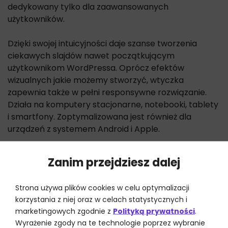
dedykowany tylko dla zaawansowanych
użytkowników.
Dzięki swojej intuicyjności daje szanse tworzenia
ciekawych slajdów nawet początkującym
użytkownikom WordPressa. Oprócz efektów
wizualnych jakie możemy stworzyć, wtyczka
zapewnia także w pełni responsywne rozwiązanie.
Działa na komputery stacjonarne, notebooki, tablety
i smartfony. Zoptymalizowana jest również dla
urządzeń z systemem Android i Apple.
Zanim przejdziesz dalej
Strona używa plików cookies w celu optymalizacji
korzystania z niej oraz w celach statystycznych i
marketingowych zgodnie z
Polityką prywatności
.
Wyrażenie zgody na te technologie poprzez wybranie